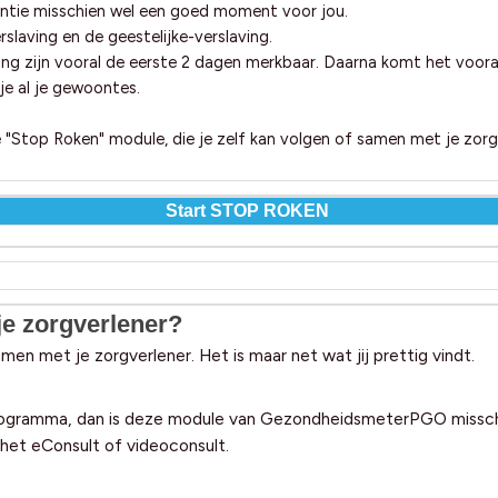
antie misschien wel een goed moment voor jou.
rslaving en de geestelijke-verslaving.
ving zijn vooral de eerste 2 dagen merkbaar. Daarna komt het voor
 je al je gewoontes.
top Roken" module, die je zelf kan volgen of samen met je zorgv
Start STOP ROKEN
je zorgverlener?
en met je zorgverlener. Het is maar net wat jij prettig vindt.
rogramma, dan is deze module van GezondheidsmeterPGO misschie
 het eConsult of videoconsult.