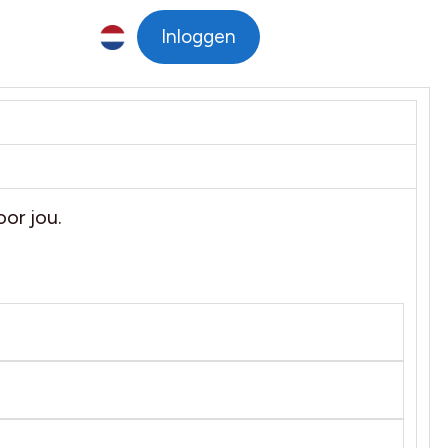
Inloggen
Taalkeuze
NL
or jou.