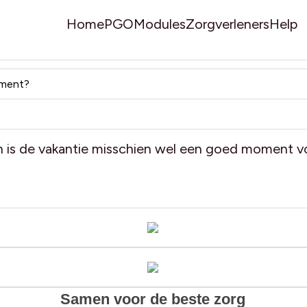
Home
PGO
Modules
Zorgverleners
Help
oment?
n is de vakantie misschien wel een goed moment vo
Samen voor de beste zorg