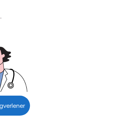
.
rgverlener