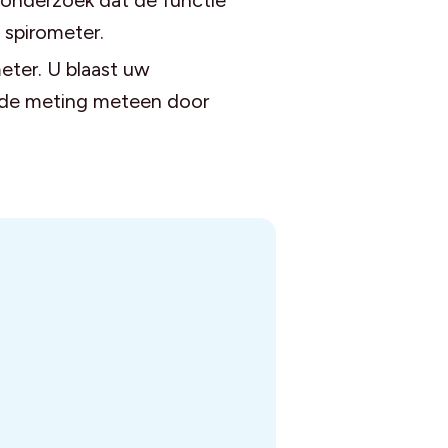
 onderzoek dat de functie
 spirometer.
meter. U blaast uw
t de meting meteen door