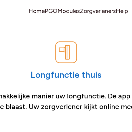
Home
PGO
Modules
Zorgverleners
Help
r
Longfunctie thuis
makkelijke manier uw longfunctie. De app
 blaast. Uw zorgverlener kijkt online me