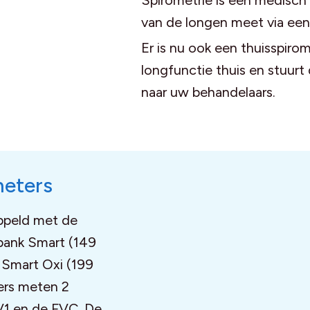
Spirometrie is een medisch
van de longen meet via een
Er is nu ook een thuisspiro
longfunctie thuis en stuur
naar uw behandelaars.
meters
ppeld met de
bank Smart (149
 Smart Oxi (199
ters meten 2
V1 en de FVC. De